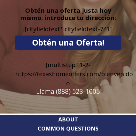
Obtén una oferta justa hoy
mismo. introduce tu dirección:
[cityfieldtext* cityfieldtext-741]
[multistep "1-2-
https://texashomeoffers.com/bienvenido_
o
Llama (888) 523-1005
ABOUT
COMMON QUESTIONS