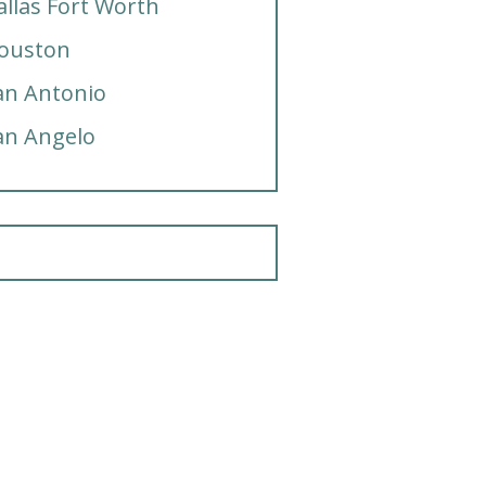
allas Fort Worth
ouston
an Antonio
an Angelo