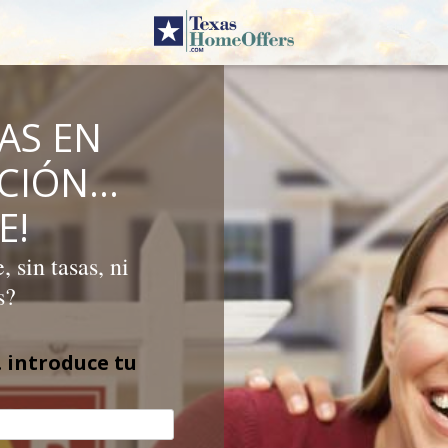
AS EN
ICIÓN…
E!
 sin tasas, ni
s?
 introduce tu