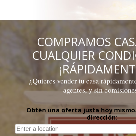
Skip
to
content
COMPRAMOS CAS
CUALQUIER COND
¡RÁPIDAMENT
¿Quieres vender tu casa rápidamente,
agentes, y sin comisione
Obtén una oferta justa hoy mismo.
dirección: