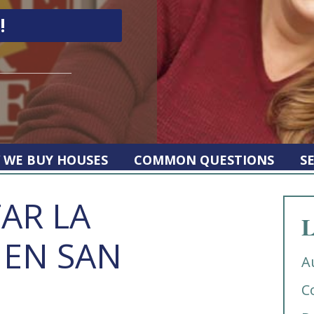
 WE BUY HOUSES
COMMON QUESTIONS
S
AR LA
L
 EN SAN
A
C