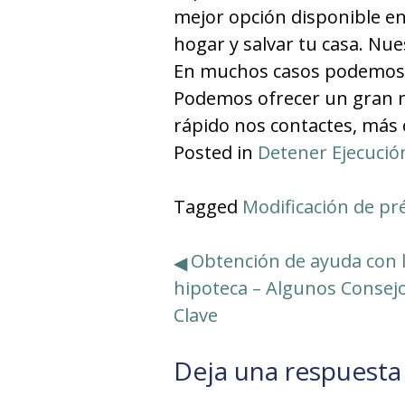
mejor opción disponible e
hogar y salvar tu casa. Nue
En muchos casos podemos tr
Podemos ofrecer un gran 
rápido nos contactes, más 
Posted in
Detener Ejecució
Tagged
Modificación de pr
Navegación
Obtención de ayuda con 
hipoteca – Algunos Consej
de
Clave
entradas
Deja una respuesta