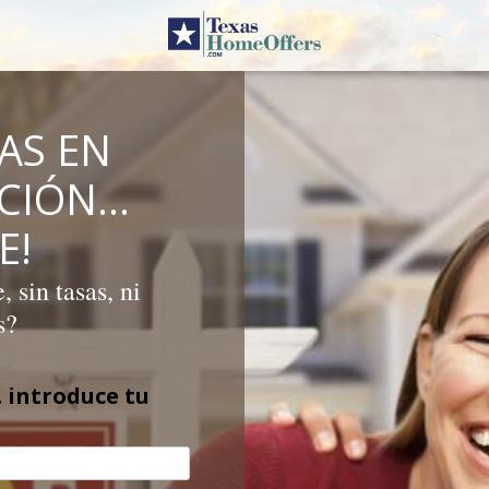
AS EN
ICIÓN…
E!
 sin tasas, ni
s?
 introduce tu