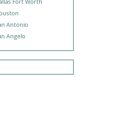
allas Fort Worth
ouston
an Antonio
an Angelo