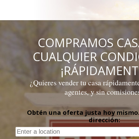
Skip
to
content
COMPRAMOS CAS
CUALQUIER COND
¡RÁPIDAMENT
¿Quieres vender tu casa rápidamente,
agentes, y sin comisione
Obtén una oferta justa hoy mismo.
dirección: