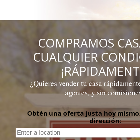
Skip
to
content
COMPRAMOS CAS
CUALQUIER COND
¡RÁPIDAMENT
¿Quieres vender tu casa rápidamente,
agentes, y sin comisione
Obtén una oferta justa hoy mismo.
dirección: