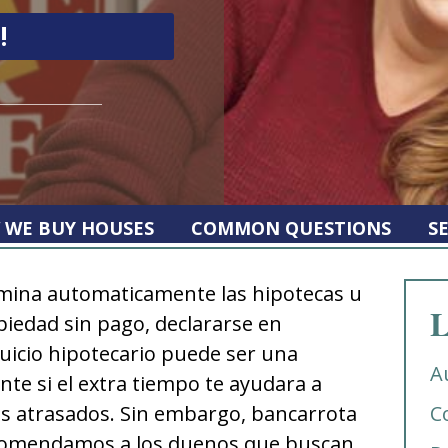
 WE BUY HOUSES
COMMON QUESTIONS
S
imina automaticamente las hipotecas u
L
iedad sin pago, declararse en
juicio hipotecario puede ser una
A
te si el extra tiempo te ayudara a
os atrasados. Sin embargo, bancarrota
C
ecomendamos a los duenos que buscan