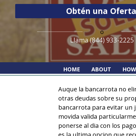
o
Llama (844) 933-2225
HOME
ABOUT
HOW
Auque la bancarrota no el
otras deudas sobre su prop
bancarrota para evitar un 
movida valida particularmen
ponerse al dia con los pag
es la ultima opcion que r