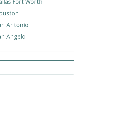
allas Fort Worth
ouston
an Antonio
an Angelo