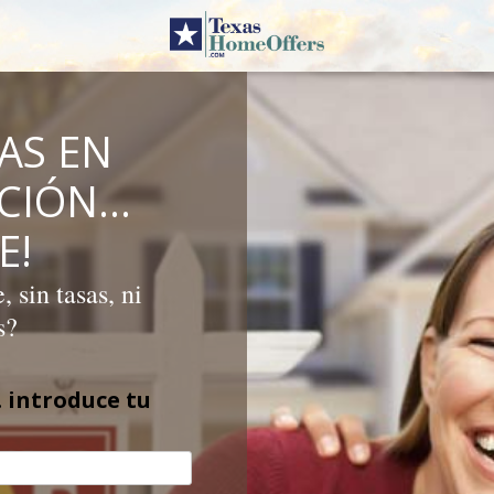
AS EN
ICIÓN…
E!
 sin tasas, ni
s?
 introduce tu