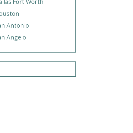
allas Fort Worth
ouston
an Antonio
an Angelo