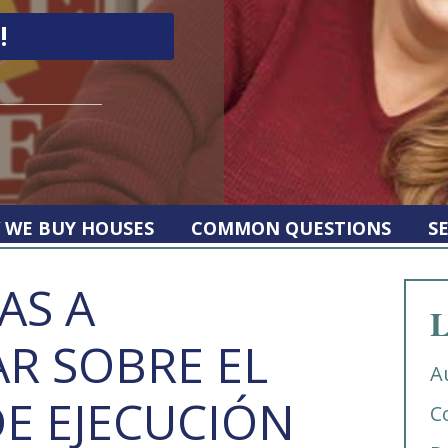
 WE BUY HOUSES
COMMON QUESTIONS
S
AS A
L
R SOBRE EL
A
E EJECUCIÓN
C