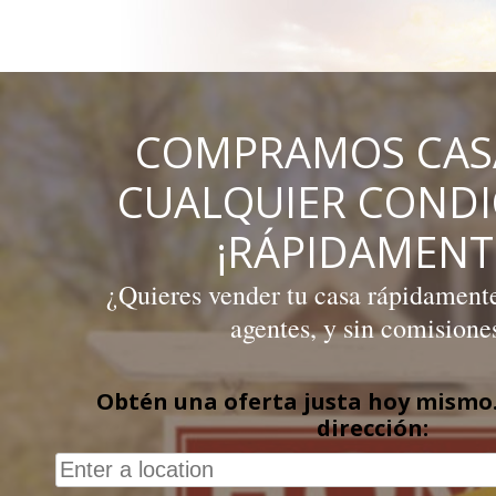
Skip
to
content
COMPRAMOS CAS
CUALQUIER COND
¡RÁPIDAMENT
¿Quieres vender tu casa rápidamente,
agentes, y sin comisione
Obtén una oferta justa hoy mismo.
dirección: