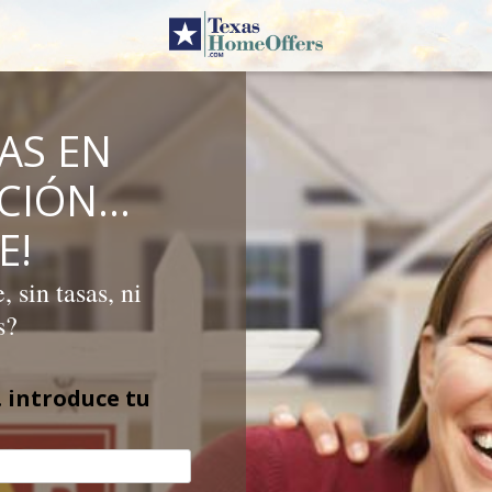
AS EN
ICIÓN…
E!
 sin tasas, ni
s?
 introduce tu