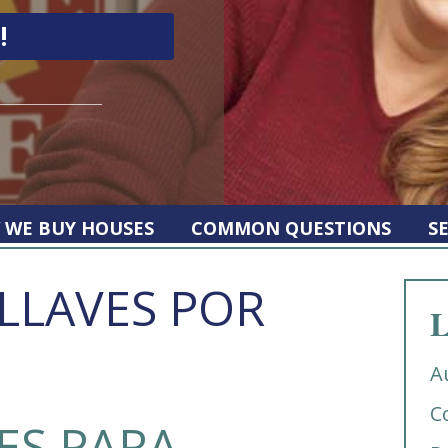
 WE BUY HOUSES
COMMON QUESTIONS
S
LLAVES POR
L
A
C
ES PARA