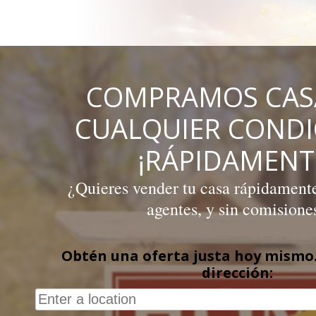
Skip
to
content
COMPRAMOS CAS
CUALQUIER COND
¡RÁPIDAMENT
¿Quieres vender tu casa rápidamente,
agentes, y sin comisione
Obtén una oferta justa hoy mismo.
dirección: