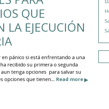
D
IOS QUE
H
S
 LA EJECUCIÓN
S
IA
 en pánico si está enfrentando a una
a ha recibido su primera o segunda
ue aun tenga opciones para salvar su
res opciones que tienen…
Read more