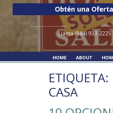
o
Llama (844) 933-2225
HOME
ABOUT
HOW
ETIQUETA:
CASA
10 OPCION