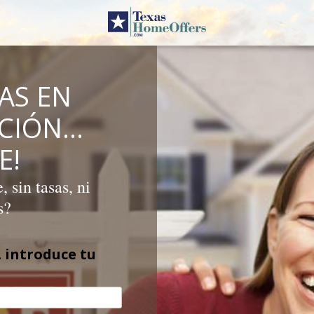
AS EN
ICIÓN…
E!
 sin tasas, ni
s?
 introduce tu