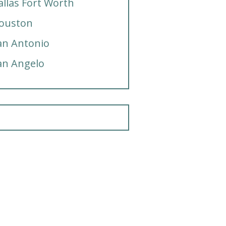
allas Fort Worth
ouston
an Antonio
an Angelo