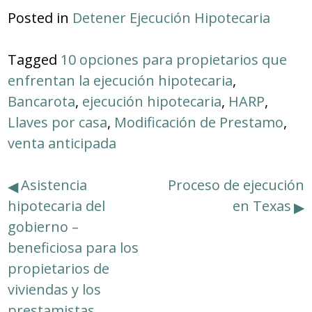
Posted in
Detener Ejecución Hipotecaria
Tagged
10 opciones para propietarios que
enfrentan la ejecución hipotecaria
,
Bancarota
,
ejecución hipotecaria
,
HARP
,
Llaves por casa
,
Modificación de Prestamo
,
venta anticipada
Navegación
Asistencia
Proceso de ejecución
hipotecaria del
en Texas
de
gobierno –
entradas
beneficiosa para los
propietarios de
viviendas y los
prestamistas