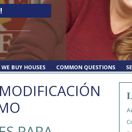
 WE BUY HOUSES
COMMON QUESTIONS
S
MODIFICACIÓN
L
AMO
A
C
ES PARA