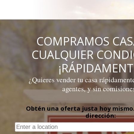
Skip
to
content
COMPRAMOS CAS
CUALQUIER COND
¡RÁPIDAMENT
¿Quieres vender tu casa rápidamente,
agentes, y sin comisione
Obtén una oferta justa hoy mismo.
dirección: