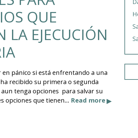
D
IOS QUE
H
S
 LA EJECUCIÓN
S
IA
 en pánico si está enfrentando a una
a ha recibido su primera o segunda
ue aun tenga opciones para salvar su
res opciones que tienen…
Read more