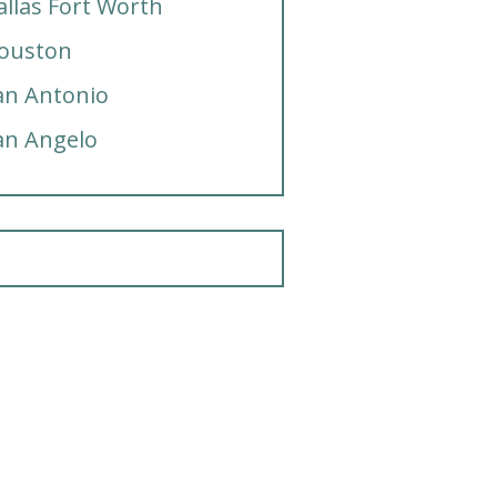
allas Fort Worth
ouston
an Antonio
an Angelo