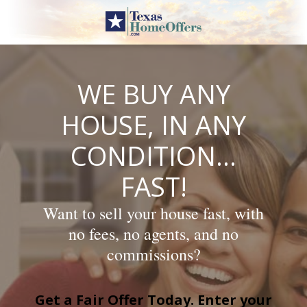
Skip
to
content
WE BUY ANY
HOUSE, IN ANY
CONDITION…
FAST!
Want to sell your house fast, with
no fees, no agents, and no
commissions?
Get a Fair Offer Today. Enter your