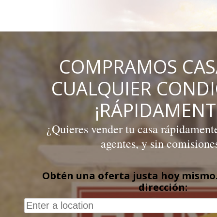
Skip
to
content
COMPRAMOS CAS
CUALQUIER COND
¡RÁPIDAMENT
¿Quieres vender tu casa rápidamente,
agentes, y sin comisione
Obtén una oferta justa hoy mismo.
dirección: