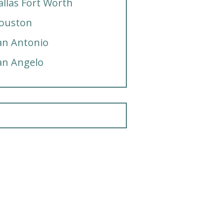
allas Fort Worth
ouston
an Antonio
an Angelo