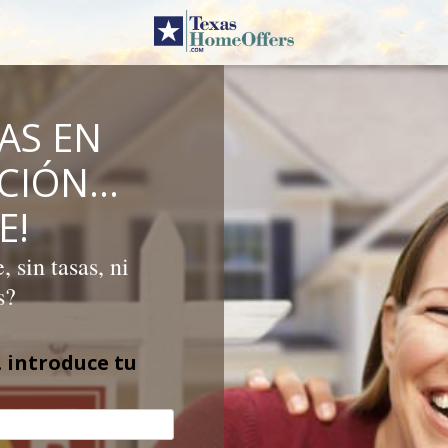
AS EN
ICIÓN…
E!
 sin tasas, ni
s?
 introduce tu