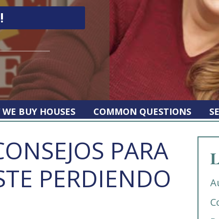
 WE BUY HOUSES
COMMON QUESTIONS
S
CONSEJOS PARA
L
STE PERDIENDO
A
C