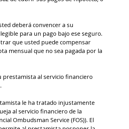
usted deberá convencer a su
legible para un pago bajo ese seguro.
trar que usted puede compensar
uota mensual que no sea pagada por la
 prestamista al servicio financiero
.
stamista le ha tratado injustamente
eja al servicio financiero de la
ncial Оmbudsman Sеrvicе (FОS)). El
 permite al prestamista posponer la