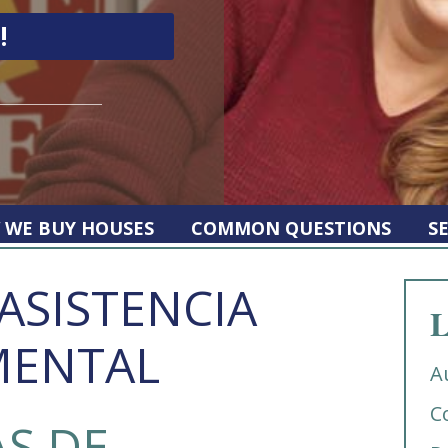
 WE BUY HOUSES
COMMON QUESTIONS
S
ASISTENCIA
L
ENTAL
A
C
S DE