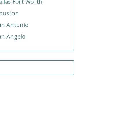
allas Fort Worth
ouston
an Antonio
an Angelo