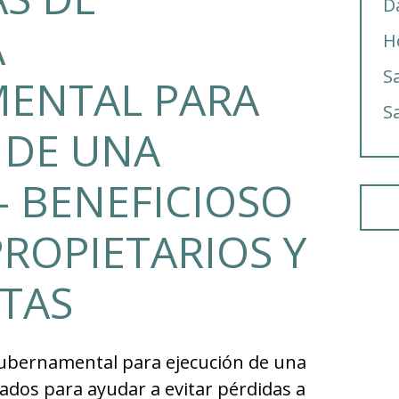
D
A
H
S
ENTAL PARA
S
 DE UNA
– BENEFICIOSO
PROPIETARIOS Y
TAS
ubernamental para ejecución de una
ados para ayudar a evitar pérdidas a