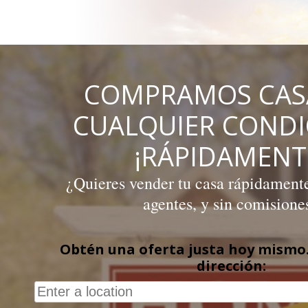
Skip
to
content
COMPRAMOS CAS
CUALQUIER COND
¡RÁPIDAMENT
¿Quieres vender tu casa rápidamente,
agentes, y sin comisione
Obtén una oferta justa hoy mismo.
dirección: