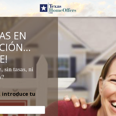
AS EN
ICIÓN…
E!
 sin tasas, ni
s?
 introduce tu