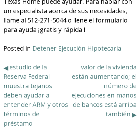
Texas Home puede ayudar.
Para hablar con
un especialista acerca de sus necesidades,
llame al 512-271-5044 o llene el formulario
para ayuda ¡gratis y rápida
!
Posted in
Detener Ejecución Hipotecaria
Navegación
estudio de la
valor de la vivienda
Reserva Federal
están aumentando; el
de
muestra tejanos
número de
entradas
deben ayudar a
ejecuciones en manos
entender ARM y otros
de bancos está arriba
términos de
también
préstamo