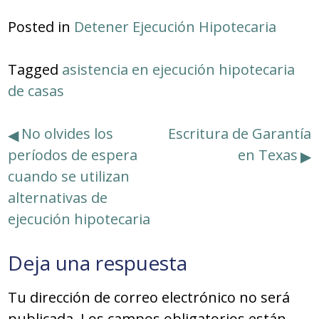
Posted in
Detener Ejecución Hipotecaria
Tagged
asistencia en ejecución hipotecaria
de casas
Navegación
No olvides los
Escritura de Garantía
períodos de espera
en Texas
de
cuando se utilizan
entradas
alternativas de
ejecución hipotecaria
Deja una respuesta
Tu dirección de correo electrónico no será
publicada.
Los campos obligatorios están